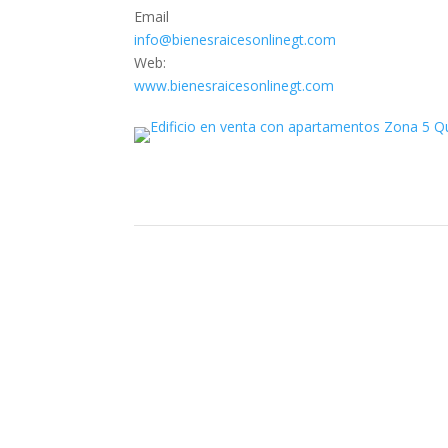
Email
info@bienesraicesonlinegt.com
Web:
www.bienesraicesonlinegt.com